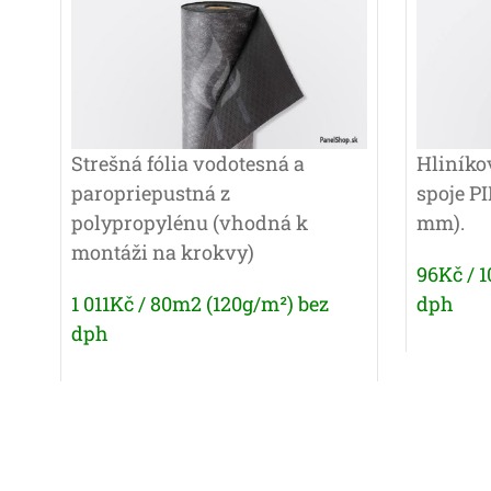
Strešná fólia vodotesná a
Hliníko
paropriepustná z
spoje PI
polypropylénu (vhodná k
mm).
montáži na krokvy)
96Kč / 
1 011Kč / 80m2 (120g/m²) bez
dph
dph