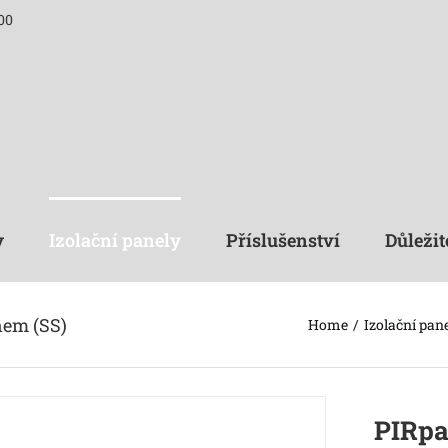
00
y
Izolační panely
Příslušenství
Důležit
nem (SS)
Home
Izolační pan
PIRpa