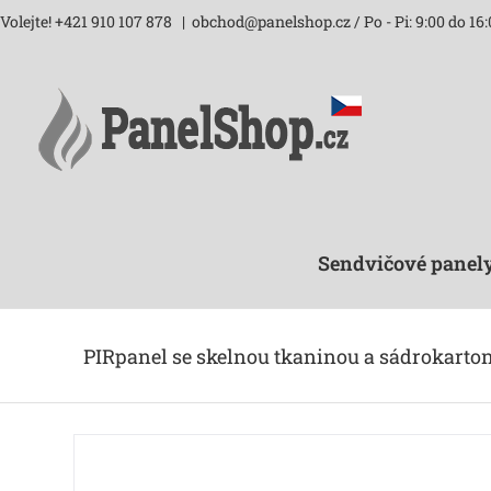
Skip
Volejte! +421 910 107 878
|
obchod@panelshop.cz / Po - Pi: 9:00 do 16:
to
content
Sendvičové panel
PIRpanel se skelnou tkaninou a sádrokarto