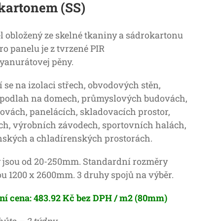
kartonem (SS)
l obložený ze skelné tkaniny a sádrokartonu
ro panelu je z tvrzené PIR
yanurátovej pěny.
í se na izolaci střech, obvodových stěn,
a podlah na domech, průmyslových budovách,
ovách, panelácích, skladovacích prostor,
h, výrobních závodech, sportovních halách,
ských a chladírenských prostorách.
 jsou od 20-250mm. Standardní rozměry
ou 1200 x 2600mm. 3 druhy spojů na výběr.
ní cena: 483.92 Kč bez DPH / m2 (80mm)