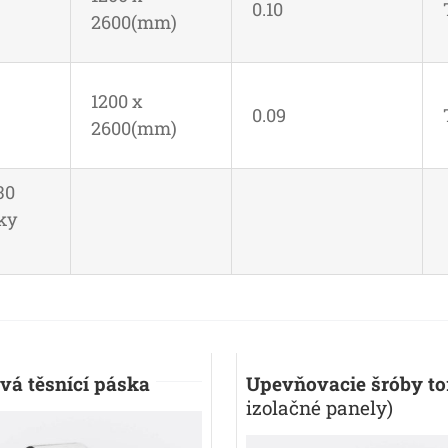
0.10
2600(mm)
1200 x
0.09
2600(mm)
30
ky
vá těsnící páska
Upevňovacie šróby to
izolačné panely)