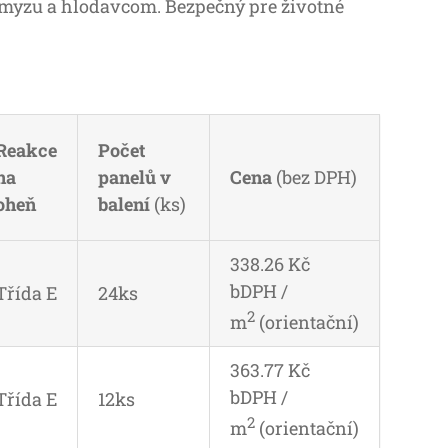
hmyzu a hlodavcom. Bezpečný pre životné
Reakce
Počet
na
panelů v
Cena
(bez DPH)
oheň
balení
(ks)
338.26 Kč
bDPH /
Třída E
24ks
2
m
(orientační)
363.77 Kč
bDPH /
Třída E
12ks
2
m
(orientační)