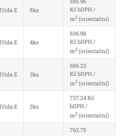
585.96
Kč bDPH /
Třída E
5ks
2
m
(orientační)
636.98
Kč bDPH /
Třída E
4ks
2
m
(orientační)
686.22
Kč bDPH /
Třída E
3ks
2
m
(orientační)
737.24 Kč
bDPH /
Třída E
3ks
2
m
(orientační)
762.75