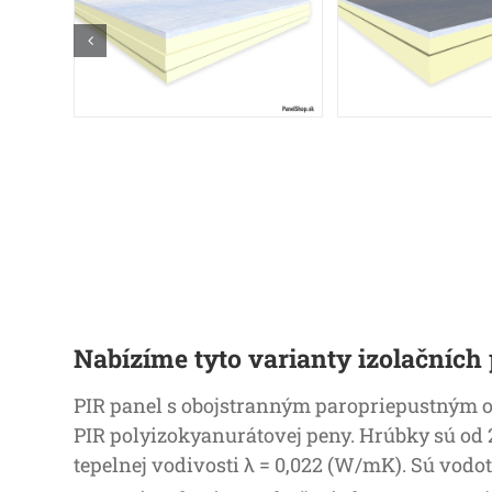
Nabízíme tyto varianty izolačních
PIR panel s obojstranným paropriepustným ob
PIR polyizokyanurátovej peny. Hrúbky sú od
tepelnej vodivosti λ = 0,022 (W/mK). Sú vodot