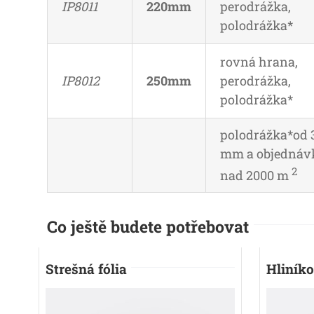
IP8011
220mm
perodrážka,
polodrážka*
rovná hrana,
IP8012
250mm
perodrážka,
polodrážka*
polodrážka*od 
mm a objednáv
2
nad 2000 m
Co ještě budete potřebovat
Strešná fólia
Hliníko