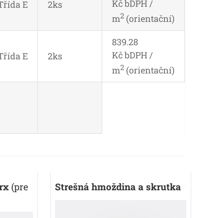
Kč bDPH /
Třída E
2ks
2
m
(orientační)
839.28
Kč bDPH /
Třída E
2ks
2
m
(orientační)
rx
(pre
Strešná hmoždina a skrutka