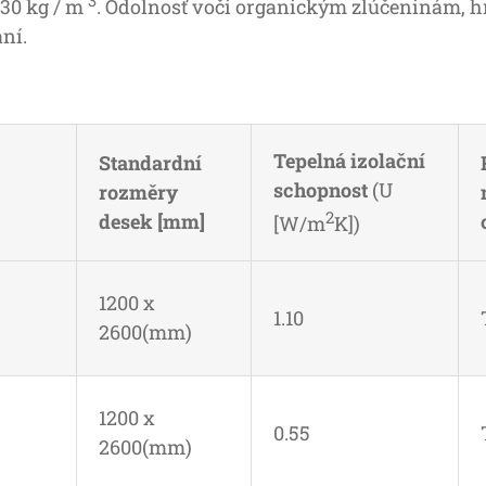
 30 kg / m
. Odolnosť voči organickým zlúčeninám, 
aní.
Tepelná izolační
Standardní
schopnost
(U
rozměry
2
desek [mm]
[W/m
K])
1200 x
1.10
2600(mm)
1200 x
0.55
2600(mm)