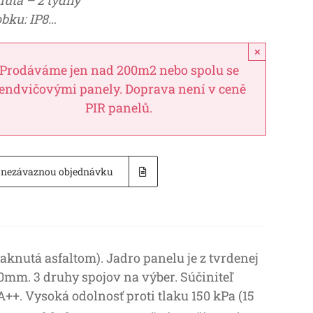
hůta – 2 týdny
bku: IP8…
×
Prodáváme jen nad 200m2 nebo spolu se
endvičovými panely. Doprava není v ceně
PIR panelů.
t nezávaznou objednávku
nutá asfaltom). Jadro panelu je z tvrdenej
mm. 3 druhy spojov na výber. Súčiniteľ
A++. Vysoká odolnosť proti tlaku 150 kPa (15