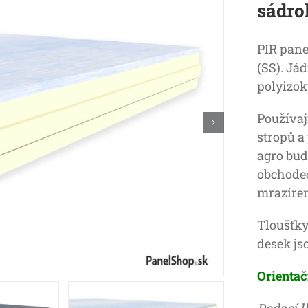
sádro
PIR pane
(SS). Jád
polyizok
Používaj
stropů 
agro bud
obchodec
mrazíren
Tloušťky
desek js
Orientač