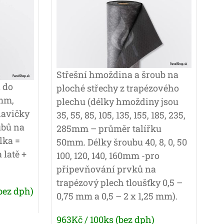
Střešní hmoždina a šroub na
 do
ploché střechy z trapézového
0mm,
plechu (délky hmoždiny jsou
lavičky
35, 55, 85, 105, 135, 155, 185, 235,
oubů na
285mm – průměr talířku
lka =
50mm. Délky šroubu 40, 8, 0, 50
 latě +
100, 120, 140, 160mm -pro
připevňování prvků na
trapézový plech tloušťky 0,5 –
bez dph)
0,75 mm a 0,5 – 2 x 1,25 mm).
963Kč / 100ks (bez dph)