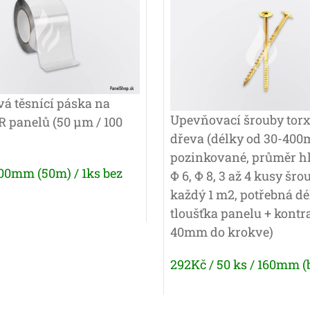
vá těsnící páska na
Upevňovací šrouby torx
R panelů (50 μm / 100
dřeva (délky od 30-40
pozinkované, průměr h
100mm (50m) / 1ks bez
Φ 6, Φ 8, 3 až 4 kusy šr
každý 1 m2, potřebná dé
tloušťka panelu + kontra
40mm do krokve)
292Kč / 50 ks / 160mm (