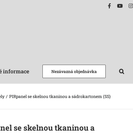
Facebook
YouT
é informace
Nezávazná objednávka
ely
PIRpanel se skelnou tkaninou a sádrokartonem (SS)
nel se skelnou tkaninou a