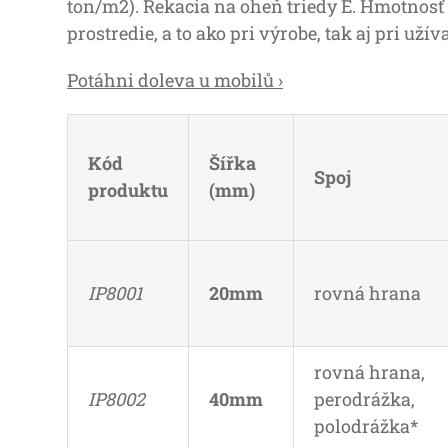
ton/m2). Rekacia na oheň triedy E. Hmotnosť
prostredie, a to ako pri výrobe, tak aj pri užív
Potáhni doleva u mobilů ›
Kód
Šířka
Spoj
produktu
(mm)
IP8001
20mm
rovná hrana
rovná hrana,
IP8002
40mm
perodrážka,
polodrážka*