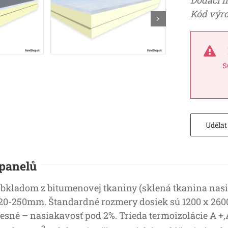
Dodací l
Kód výro
s
Uděla
 panelů
kladom z bitumenovej tkaniny (sklená tkanina nasiak
 20-250mm. Štandardné rozmery dosiek sú 1200 x 2600
esné – nasiakavosť pod 2%. Trieda termoizolácie A +,
3