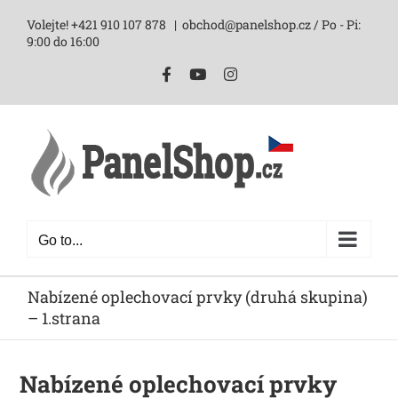
Skip
Volejte! +421 910 107 878
|
obchod@panelshop.cz / Po - Pi:
to
9:00 do 16:00
content
Facebook
YouTube
Instagram
Go to...
Nabízené oplechovací prvky (druhá skupina)
– 1.strana
Nabízené oplechovací prvky