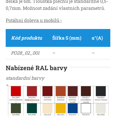
délka je 6m. Tloušťka plechu je standardně 0,5-
0,7mm. Možnost zadání vlastních parametrů.
Potáhni doleva u mobilů ›
Kód produktu
Šířka S (mm)
α°(A)
R
PO28_02_001
–
–
2
Nabízené RAL barvy
standardní barvy