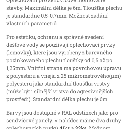
stavby. Maximální délka je 6m. Tloušťka plechu
je standardně 0,5-0,7mm. Možnost zadání
vlastních parametrů.
Pro estetiku, ochranu a správné svedení
dešťové vody se používají oplechovací prvky
(lemovky), které jsou vyrobeny z barevného
pozinkovaného plechu tloušťky od 0,5 až po
1,25mm. Vnitřní strana má povrchovou úpravu
z polyesteru a vnější z 25 mikrometrového(μm)
polyesteru jako standardní tloušťka vrstvy
(může být i silnější vrstva do agresivnějších
prostředí). Standardní délka plechu je 6m.
Barvy jsou dostupné v RAL odstínech jako pro
sendvičové panely. V nabídce máme dva druhy
oplechovacích prvků
41ks
a
33ks
. Možnost