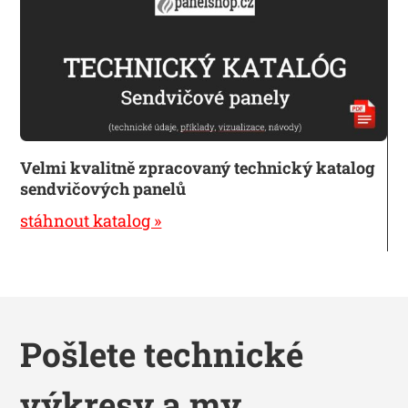
Velmi kvalitně zpracovaný technický katalog
sendvičových panelů
stáhnout katalog »
Pošlete technické
výkresy a my