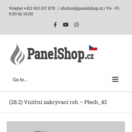
Skip
Volejte! +421 910 107 878
|
obchod@panelshop.cz / Po - Pi:
to
9:00 do 16:00
content
Facebook
YouTube
Instagram
Go to...
(28.2) Vnitřní zakrývací roh – Plech_43