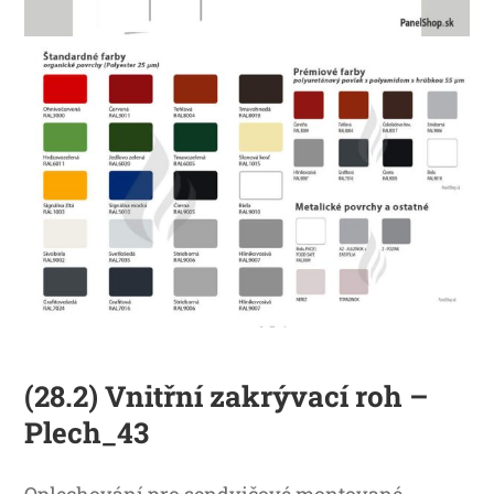
(28.2) Vnitřní zakrývací roh –
Plech_43
Oplechování pro sendvičové montované