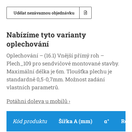
Udělat nezávaznou objednávku
Nabízíme tyto varianty
oplechování
Oplechování – (16.1) Vnější přímý roh –
Plech_109 pro sendvičové montované stavby.
Maximální délka je 6m. Tloušťka plechu je
standardně 0,5-0,7mm. Možnost zadání
vlastních parametrů.
Potáhni doleva u mobilů ›
Kód produktu
Šířka A (mm)
α°
Roz