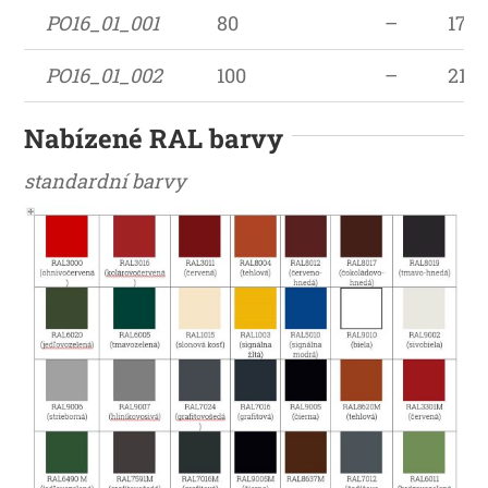
PO16_01_001
80
–
176
PO16_01_002
100
–
216
Nabízené RAL barvy
standardní barvy