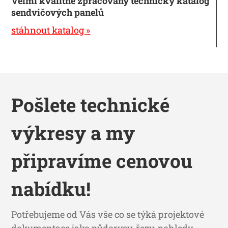
Velmi kvalitně zpracovaný technický katalog
sendvičových panelů
stáhnout katalog »
Pošlete technické
výkresy a my
připravíme cenovou
nabídku!
Potřebujeme od Vás vše co se týká projektové
dokumentace jako půdorysy, řezy, pohledy,