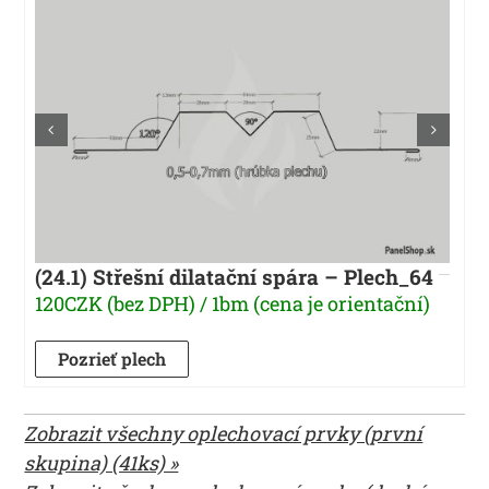
(24.1) Střešní dilatační spára – Plech_64
120CZK (bez DPH) / 1bm (cena je orientační)
Pozrieť plech
Zobrazit všechny oplechovací prvky (první
skupina) (41ks) »