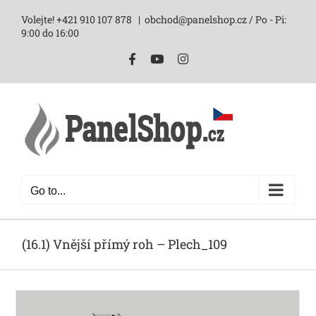
Skip
Volejte! +421 910 107 878
|
obchod@panelshop.cz / Po - Pi:
to
9:00 do 16:00
content
Facebook
YouTube
Instagram
Go to...
(16.1) Vnější přímý roh – Plech_109