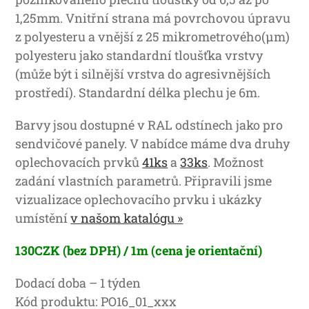
1,25mm. Vnitřní strana má povrchovou úpravu
z polyesteru a vnější z 25 mikrometrového(μm)
polyesteru jako standardní tloušťka vrstvy
(může být i silnější vrstva do agresivnějších
prostředí). Standardní délka plechu je 6m.
Barvy jsou dostupné v RAL odstínech jako pro
sendvičové panely. V nabídce máme dva druhy
oplechovacích prvků
41ks
a
33ks
. Možnost
zadání vlastních parametrů. Připravili jsme
vizualizace oplechovacího prvku i ukázky
umístění
v našom katalógu »
130CZK (bez DPH) / 1m (cena je orientační)
Dodací doba – 1 týden
Kód produktu: PO16_01_xxx